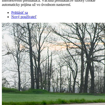
internetového prehliadača. Väčšina prehliadačov súbory cookie
automaticky prijíma už vo úvodnom nastavení.
Prihlásiť sa
Nový používateľ