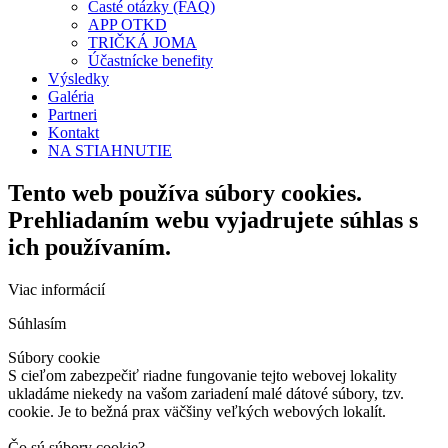
Časté otázky (FAQ)
APP OTKD
TRIČKÁ JOMA
Účastnícke benefity
Výsledky
Galéria
Partneri
Kontakt
NA STIAHNUTIE
Tento web používa súbory cookies.
Prehliadaním webu vyjadrujete súhlas s
ich používaním.
Viac informácií
Súhlasím
Súbory cookie
S cieľom zabezpečiť riadne fungovanie tejto webovej lokality
ukladáme niekedy na vašom zariadení malé dátové súbory, tzv.
cookie. Je to bežná prax väčšiny veľkých webových lokalít.
Čo sú súbory cookie?