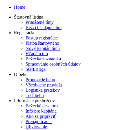
Home
Štartovná listina
Prihlásené tímy
Bežci hľadajúci tím
Registrácia
Postup registrácie
Platba štartovného
Nový kapitán tímu
Hľadám tím
Bežecká zoznamka
Spracovanie osobných údajov
Staff/Briga
O behu
Propozície behu
Všeobecné pravidlá
Logistika pretekov
Trať behu
Informácie pre bežcov
Bežecké desatoro
Info pre kapitána
Ako sa pripraviť
Prenájom auta
Ubytovanie