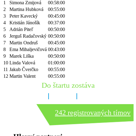
1
Simona Zmijová
00:58:00
2
Martina Hubková
00:55:00
3
Peter Kavecký
00:45:00
4
Kristián Jánošík
00:37:00
5
Adrián Piteľ
00:50:00
6
Jerguš Radačovský
00:50:00
7
Martin Ondruš
00:45:00
8
Ema Mihaljevičová
00:43:00
9
Marek Liška
00:50:00
10
Linda Valová
01:00:00
11
Jakub Čverčko
00:55:00
12
Martin Valent
00:55:00
Do štartu zostáva
8 dní
12 hodín
47 minút
242 registrovaných tímov