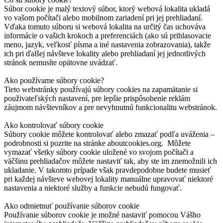
Súbor cookie je malý textový súbor, ktorý webová lokalita ukladá
vo vašom počítači alebo mobilnom zariadení pri jej prehliadaní.
Vďaka tomuto súboru si webová lokalita na určitý čas uchováva
informácie o vašich krokoch a preferenciách (ako sú prihlasovacie
meno, jazyk, veľkosť písma a iné nastavenia zobrazovania), takže
ich pri ďalšej návšteve lokality alebo prehliadaní jej jednotlivých
stránok nemusíte opätovne uvádzať.
Ako používame súbory cookie?
Tieto webstránky používajú súbory cookies na zapamätanie si
použivateľských nastavení, pre lepšie prispôsobenie reklám
záujmom návštevníkov a pre nevyhnutnú funkcionalitu webstránok.
Ako kontrolovať súbory cookie
Súbory cookie môžete kontrolovať alebo zmazať podľa uváženia –
podrobnosti si pozrite na stránke aboutcookies.org. Môžete
vymazať všetky súbory cookie uložené vo svojom počítači a
väčšinu prehliadačov môžete nastaviť tak, aby ste im znemožnili ich
ukladanie. V takomto prípade však pravdepodobne budete musieť
pri každej návšteve webovej lokality manuálne upravovať niektoré
nastavenia a niektoré služby a funkcie nebudú fungovať.
Ako odmietnuť používanie súborov cookie
Používanie súborov cookie je možné nastaviť pomocou Vášho