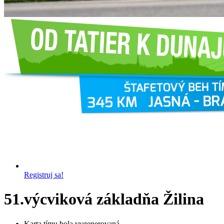
Registruj sa!
51.výcviková základňa Žilina
Karta tímu bola vygenerovaná