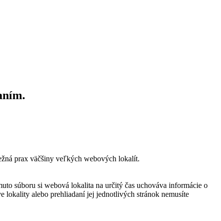
aním.
bežná prax väčšiny veľkých webových lokalít.
muto súboru si webová lokalita na určitý čas uchováva informácie o
 lokality alebo prehliadaní jej jednotlivých stránok nemusíte