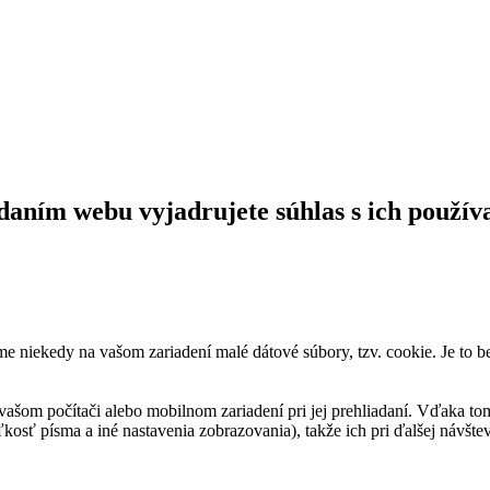
daním webu vyjadrujete súhlas s ich použív
me niekedy na vašom zariadení malé dátové súbory, tzv. cookie. Je to 
vašom počítači alebo mobilnom zariadení pri jej prehliadaní. Vďaka to
kosť písma a iné nastavenia zobrazovania), takže ich pri ďalšej návšteve