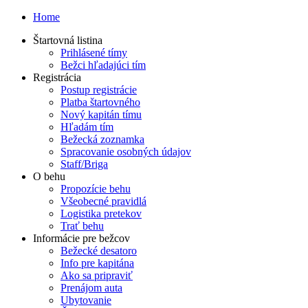
Home
Štartovná listina
Prihlásené tímy
Bežci hľadajúci tím
Registrácia
Postup registrácie
Platba štartovného
Nový kapitán tímu
Hľadám tím
Bežecká zoznamka
Spracovanie osobných údajov
Staff/Briga
O behu
Propozície behu
Všeobecné pravidlá
Logistika pretekov
Trať behu
Informácie pre bežcov
Bežecké desatoro
Info pre kapitána
Ako sa pripraviť
Prenájom auta
Ubytovanie