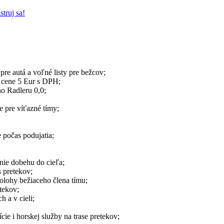
struj sa!
re autá a voľné listy pre bežcov;
 cene 5 Eur s DPH;
ho Radleru 0,0;
e pre víťazné tímy;
 počas podujatia;
nie dobehu do cieľa;
 pretekov;
olohy bežiaceho člena tímu;
tekov;
 a v cieli;
ie i horskej služby na trase pretekov;