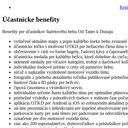
Regi
Účastnícke benefity
Benefity pre účastníkov štafetového behu Od Tatier k Dunaju
vytlačené aktuálne mapy a popis každého úseku behu zviazané p
účastnícke tričko s motívom OTKD pre bežiaceho člena tímu v
občerstvenie v cieli vo forme bagety, ľadovej kávy a čapované
účastnícka medaila pre každého bežca, ktorý dobehne do cieľa;
sklenené medaily pre víťazov kategórii, trofeje a darčekové koš
individuálne úsekové prémie o ceny od partnerov behu;
súťaž o najkrajšie vyzdobené motorové vozidlo tímu;
fotografie z priebehu aktuálneho ročníka publikované priebežne
štartové čísla a ID pásky pre bežcov;
čipová časomiera a výsledkový servis;
individuálne určenie štartu každého tímu pre optimálne plánova
priebežné výsledky z jednotlivých úsekov v reálnom čase počas
aplikácia OTKD pre Android aj iOS so zobrazením aktuálnej p
on-line prezentácia s inštrukciami pre úspešné absolvovanie pre
parkovacie karty pre autá tímov pre parkovanie na odovzdávkach
označenie pre dve motorové vozidlá tímu;
viac ako 200 usporiadateľov, dobrovoľníkov a príslušníkov políc