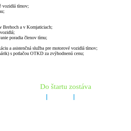
 vozidlá tímov;
hu;
 v Brehoch a v Komjaticiach;
vozidlá;
anie poradia členov tímu;
áciu a asistenčná služba pre motorové vozidlá tímov;
hárik) s potlačou OTKD za zvýhodnenú cenu;
Do štartu zostáva
8 dní
19 hodín
56 minút