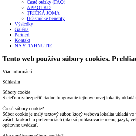
Časté otázky (FAQ)
APP OTKD
TRIČKÁ JOMA
Účastnícke benefity
Výsledky
Galéria
Partneri
Kontakt
NA STIAHNUTIE
Tento web používa súbory cookies. Prehlia
Viac informácií
Súhlasím
Súbory cookie
S cieľom zabezpečiť riadne fungovanie tejto webovej lokality ukladá
Čo sú súbory cookie?
Súbor cookie je malý textový súbor, ktorý webová lokalita ukladá vo 
vašich krokoch a preferenciách (ako sú prihlasovacie meno, jazyk, veľ
opätovne uvádzať.
Ako používame súbory cookie?