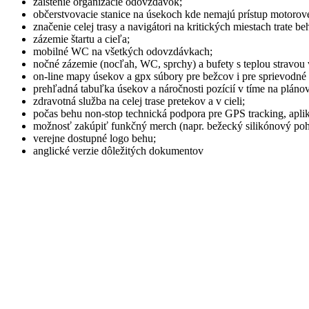
zaistenie organizácie odovzdávok;
občerstvovacie stanice na úsekoch kde nemajú prístup motorové
značenie celej trasy a navigátori na kritických miestach trate be
zázemie štartu a cieľa;
mobilné WC na všetkých odovzdávkach;
nočné zázemie (nocľah, WC, sprchy) a bufety s teplou stravou
on-line mapy úsekov a gpx súbory pre bežcov i pre sprievodné 
prehľadná tabuľka úsekov a náročnosti pozícií v tíme na plánov
zdravotná služba na celej trase pretekov a v cieli;
počas behu non-stop technická podpora pre GPS tracking, aplik
možnosť zakúpiť funkčný merch (napr. bežecký silikónový po
verejne dostupné logo behu;
anglické verzie dôležitých dokumentov