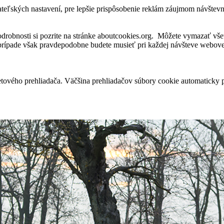
ateľských nastavení, pre lepšie prispôsobenie reklám záujmom návštev
robnosti si pozrite na stránke aboutcookies.org. Môžete vymazať všet
 prípade však pravdepodobne budete musieť pri každej návšteve webovej
tového prehliadača. Väčšina prehliadačov súbory cookie automaticky 