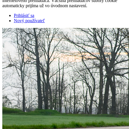
internetového prehliadača. Väčšina prehliadačov súbory cookie
automaticky prijíma už vo úvodnom nastavení.
Prihlásiť sa
Nový používateľ