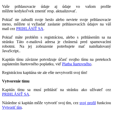
Vaše prihlasovacie údaje aj údaje vo vašom profile
môžete kedykoľvek zmeniť resp. aktualizovať.
Pokiaľ ste zabudli svoje heslo alebo neviete svoje prihlasovacie
meno, môžete si vyžiadať zaslanie prihlasovacích údajov na váš
mail cez
PRIHLÁSIŤ SA
.
Pokiaľ máte problém s registráciou, alebo s prihlásením sa na
stránku
Táto e-mailová adresa je chránená pred spamovacími
robotmi. Na jej zobrazenie potrebujete mať nainštalovaný
JavaScript.
.
Kapitán tímu záväzne potvrdzuje účasť svojho tímu na pretekoch
zaplatením štartovného poplatku, viď
Platba štartovného
.
Registráciou kapitána ste ale ešte nevytvorili svoj tím!
Vytvorenie tímu
Kapitán tímu sa musí prihlásiť na stránku ako užívateľ cez
PRIHLÁSIŤ SA
.
Následne si kapitán môže vytvoriť svoj tím, cez
svoj profil
funkciou
Vytvoriť tím
.