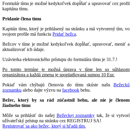
Formulár tímu je možné kedykoľvek dopĺňať a upravovať cez profil
kapitána tímu.
Pridanie člena tímu
Kapitán tímu, ktorý je prihlásený na stránku a má vytvorený tím, vo
svojom profile má funkciu
Pridať bežca
.
Bežcov v tíme je možné kedykoľvek dopĺňať, upravovať, meniť a
aktualizovať ich údaje.
Uzávierka elektronického prístupu do formulára tímu je 31.7.!
Po tomto termíne je možná úprava v tíme len so súhlasom
organizátora a každá zmena je spoplatňovaná sumou 10 Eur.
Pokiaľ vám chýbajú členovia do tímu skúste našu
Bežeckú
zoznamku
alebo dajte výzvu na
facebook
behu.
Bežec, ktorý by sa rád zúčastnil behu, ale nie je členom
žiadneho tímu
Môže sa prihlásiť do našej
Bežeckej zoznamky
tak, že si vytvorí
užívateľský prístup na stránku cez REGISTRUJ SA!
Registrovať sa ako bežec, ktorý si hľadá tím.