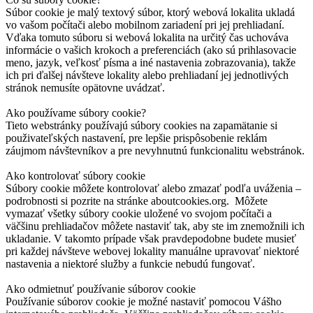
Súbor cookie je malý textový súbor, ktorý webová lokalita ukladá
vo vašom počítači alebo mobilnom zariadení pri jej prehliadaní.
Vďaka tomuto súboru si webová lokalita na určitý čas uchováva
informácie o vašich krokoch a preferenciách (ako sú prihlasovacie
meno, jazyk, veľkosť písma a iné nastavenia zobrazovania), takže
ich pri ďalšej návšteve lokality alebo prehliadaní jej jednotlivých
stránok nemusíte opätovne uvádzať.
Ako používame súbory cookie?
Tieto webstránky používajú súbory cookies na zapamätanie si
použivateľských nastavení, pre lepšie prispôsobenie reklám
záujmom návštevníkov a pre nevyhnutnú funkcionalitu webstránok.
Ako kontrolovať súbory cookie
Súbory cookie môžete kontrolovať alebo zmazať podľa uváženia –
podrobnosti si pozrite na stránke aboutcookies.org. Môžete
vymazať všetky súbory cookie uložené vo svojom počítači a
väčšinu prehliadačov môžete nastaviť tak, aby ste im znemožnili ich
ukladanie. V takomto prípade však pravdepodobne budete musieť
pri každej návšteve webovej lokality manuálne upravovať niektoré
nastavenia a niektoré služby a funkcie nebudú fungovať.
Ako odmietnuť používanie súborov cookie
Používanie súborov cookie je možné nastaviť pomocou Vášho