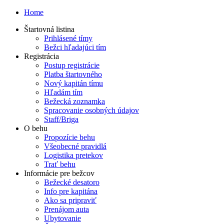
Home
Štartovná listina
Prihlásené tímy
Bežci hľadajúci tím
Registrácia
Postup registrácie
Platba štartovného
Nový kapitán tímu
Hľadám tím
Bežecká zoznamka
Spracovanie osobných údajov
Staff/Briga
O behu
Propozície behu
Všeobecné pravidlá
Logistika pretekov
Trať behu
Informácie pre bežcov
Bežecké desatoro
Info pre kapitána
Ako sa pripraviť
Prenájom auta
Ubytovanie