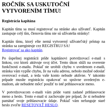
ROČNÍK SA USKUTOČNÍ
VYTVORENÍM TÍMU!
Registrácia kapitána
Kapitán tímu sa musí registrovať na stránke ako užívateľ. Kapitán
zastupuje celý tím, členovia tímu nie sú užívatelia stránky!
Kapitán tímu, ktorý ešte nemá vytvorený užívateľský prístup na
stránku sa zaregistruje cez REGISTRUJ SA!
Registrovať sa ako kapitán
.
Po úspešnej registrácii príde kapitánovi potvrdzovací e-mail s
linkou, cez ktorú aktivuje svoj účet. Tento úkon slúži na overenie
funkčnosti e-mailu. Pokiaľ ste urobili chybu v uvedenom e-maili,
stránka vám vypíše chybu, že na vašu adresu, nebolo možné odoslať
overovací e-mail, a teda vaše konto nebude aktívne. V takomto
prípade musíte registráciu opakovať so správne uvedeným e-
mailom, ale nebudete môcť použiť to isté prihlasovacie meno.
V potvrdzovacom e-maili vám príde vami zadané prihlasovacie
meno a heslo. Tento e-mail si zachovajte pre prípad, že si nebudete
pamätať svoje prihlasovacie údaje. Pokiaľ vám nefunguje staré
heslo zvoľte
RESETOVAŤ HESLO
.