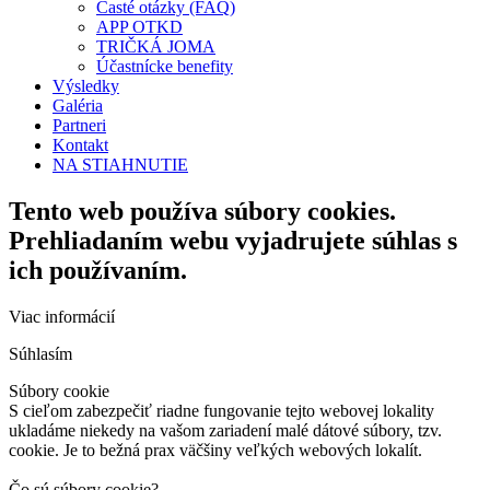
Časté otázky (FAQ)
APP OTKD
TRIČKÁ JOMA
Účastnícke benefity
Výsledky
Galéria
Partneri
Kontakt
NA STIAHNUTIE
Tento web používa súbory cookies.
Prehliadaním webu vyjadrujete súhlas s
ich používaním.
Viac informácií
Súhlasím
Súbory cookie
S cieľom zabezpečiť riadne fungovanie tejto webovej lokality
ukladáme niekedy na vašom zariadení malé dátové súbory, tzv.
cookie. Je to bežná prax väčšiny veľkých webových lokalít.
Čo sú súbory cookie?