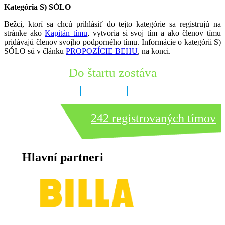
Kategória S) SÓLO
Bežci, ktorí sa chcú prihlásiť do tejto kategórie sa registrujú na
stránke ako
Kapitán tímu
, vytvoria si svoj tím a ako členov tímu
pridávajú členov svojho podporného tímu. Informácie o kategórii S)
SÓLO sú v článku
PROPOZÍCIE BEHU
, na konci.
Do štartu zostáva
5 dní
22 hodín
59 minút
242 registrovaných tímov
Hlavní partneri