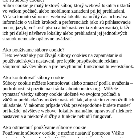
Súbor cookie je malý textový súbor, ktorý webová lokalita ukladá
vo vašom počítači alebo mobilnom zariadení pri jej prehliadaní.
Vďaka tomuto súboru si webová lokalita na určitý čas uchováva
informácie o vašich krokoch a preferenciách (ako sú prihlasovacie
meno, jazyk, veľkosť písma a iné nastavenia zobrazovania), takže
ich pri ďalšej návšteve lokality alebo prehliadaní jej jednotlivých
stránok nemusíte opätovne uvádzať.
Ako používame súbory cookie?
Tieto webstránky používajú súbory cookies na zapamätanie si
použivateľských nastavení, pre lepšie prispôsobenie reklám
záujmom návštevníkov a pre nevyhnutnú funkcionalitu webstránok.
Ako kontrolovať súbory cookie
Súbory cookie môžete kontrolovať alebo zmazať podľa uváženia –
podrobnosti si pozrite na stránke aboutcookies.org. Môžete
vymazať všetky súbory cookie uložené vo svojom počítači a
väčšinu prehliadačov môžete nastaviť tak, aby ste im znemožnili ich
ukladanie. V takomto prípade však pravdepodobne budete musieť
pri každej návšteve webovej lokality manuálne upravovať niektoré
nastavenia a niektoré služby a funkcie nebudú fungovať.
Ako odmietnuť používanie súborov cookie
Používanie súborov cookie je možné nastaviť pomocou Vášho