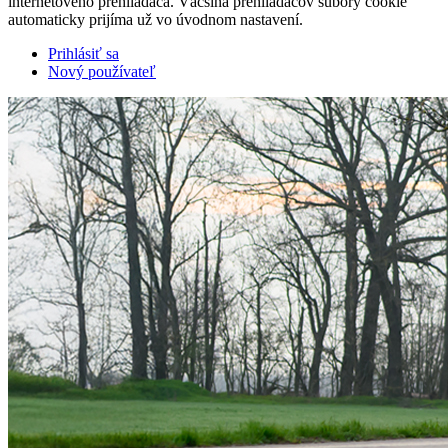
internetového prehliadača. Väčšina prehliadačov súbory cookie
automaticky prijíma už vo úvodnom nastavení.
Prihlásiť sa
Nový používateľ