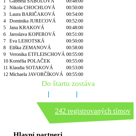
1
Gabriela SABOLOVÁ
00:48:00
2
Nikola CHOCHLOVÁ
00:50:00
3
Laura BARIČAKOVÁ
00:54:00
4
Dominika JURECOVÁ
00:52:00
5
Jana KRAKOVÁ
00:48:00
6
Jaroslava KOPEROVÁ
00:51:00
7
Eva LEHOTSKÁ
00:50:00
8
Eliška ZEMANOVÁ
00:58:00
9
Veronika ETFLEISCHOVÁ
00:55:00
10
Kornélia POLAČEK
00:55:00
11
Klaudia SOTAKOVÁ
00:53:00
12
Michaela JAVORČÍKOVÁ
00:55:00
Do štartu zostáva
6 dní
14 hodín
20 minút
242 registrovaných tímov
Hlavní partneri