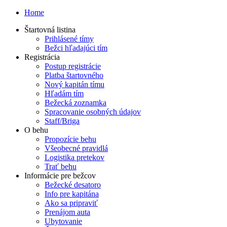
Home
Štartovná listina
Prihlásené tímy
Bežci hľadajúci tím
Registrácia
Postup registrácie
Platba štartovného
Nový kapitán tímu
Hľadám tím
Bežecká zoznamka
Spracovanie osobných údajov
Staff/Briga
O behu
Propozície behu
Všeobecné pravidlá
Logistika pretekov
Trať behu
Informácie pre bežcov
Bežecké desatoro
Info pre kapitána
Ako sa pripraviť
Prenájom auta
Ubytovanie