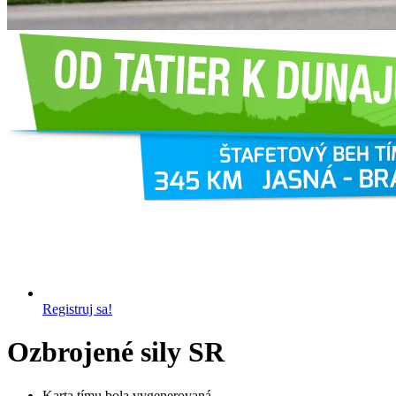
Registruj sa!
Ozbrojené sily SR
Karta tímu bola vygenerovaná