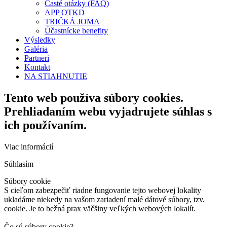
Časté otázky (FAQ)
APP OTKD
TRIČKÁ JOMA
Účastnícke benefity
Výsledky
Galéria
Partneri
Kontakt
NA STIAHNUTIE
Tento web používa súbory cookies.
Prehliadaním webu vyjadrujete súhlas s
ich používaním.
Viac informácií
Súhlasím
Súbory cookie
S cieľom zabezpečiť riadne fungovanie tejto webovej lokality
ukladáme niekedy na vašom zariadení malé dátové súbory, tzv.
cookie. Je to bežná prax väčšiny veľkých webových lokalít.
Čo sú súbory cookie?