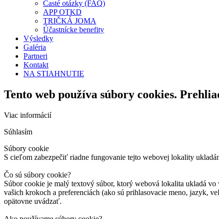
Časté otázky (FAQ)
APP OTKD
TRIČKÁ JOMA
Účastnícke benefity
Výsledky
Galéria
Partneri
Kontakt
NA STIAHNUTIE
Tento web používa súbory cookies. Prehlia
Viac informácií
Súhlasím
Súbory cookie
S cieľom zabezpečiť riadne fungovanie tejto webovej lokality ukladá
Čo sú súbory cookie?
Súbor cookie je malý textový súbor, ktorý webová lokalita ukladá vo 
vašich krokoch a preferenciách (ako sú prihlasovacie meno, jazyk, veľ
opätovne uvádzať.
Ako používame súbory cookie?