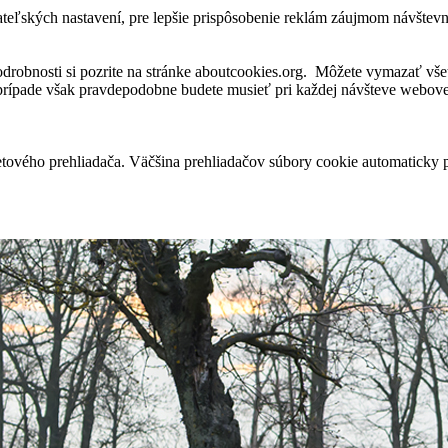
ateľských nastavení, pre lepšie prispôsobenie reklám záujmom návštev
robnosti si pozrite na stránke aboutcookies.org. Môžete vymazať všet
 prípade však pravdepodobne budete musieť pri každej návšteve webovej
tového prehliadača. Väčšina prehliadačov súbory cookie automaticky 