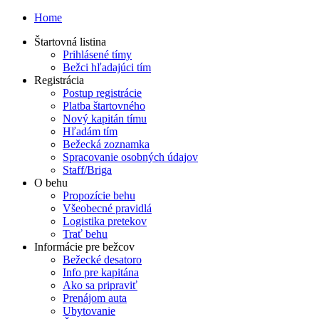
Home
Štartovná listina
Prihlásené tímy
Bežci hľadajúci tím
Registrácia
Postup registrácie
Platba štartovného
Nový kapitán tímu
Hľadám tím
Bežecká zoznamka
Spracovanie osobných údajov
Staff/Briga
O behu
Propozície behu
Všeobecné pravidlá
Logistika pretekov
Trať behu
Informácie pre bežcov
Bežecké desatoro
Info pre kapitána
Ako sa pripraviť
Prenájom auta
Ubytovanie