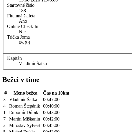
Štartovné číslo
188
Firemná štafeta
Áno
Online Check-In
Nie
Tričká Joma
0€ (0)
Kapitán
Vladimír Šatka
Bežci v tíme
#
Meno bežca
Čas na 10km
3
Vladimír Šatka
00:47:00
4
Roman Štepánik
00:40:00
1
Ľubomír Dúbik
00:43:00
7
Martin Miškanin
00:42:00
2
Miroslav Sylvestr
00:45:00
5
Michal Frťala
00:43:00