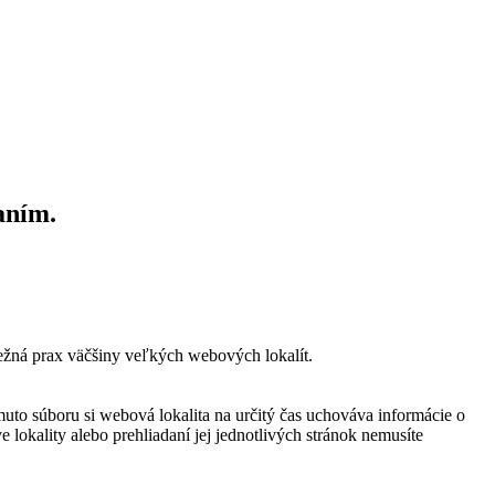
aním.
bežná prax väčšiny veľkých webových lokalít.
muto súboru si webová lokalita na určitý čas uchováva informácie o
 lokality alebo prehliadaní jej jednotlivých stránok nemusíte