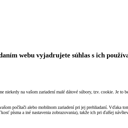
daním webu vyjadrujete súhlas s ich použív
me niekedy na vašom zariadení malé dátové súbory, tzv. cookie. Je to 
vašom počítači alebo mobilnom zariadení pri jej prehliadaní. Vďaka to
kosť písma a iné nastavenia zobrazovania), takže ich pri ďalšej návšteve