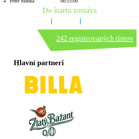
4
Peter Maňka
00:55:00
Do štartu zostáva
6 dní
15 hodín
8 minút
242 registrovaných tímov
Hlavní partneri