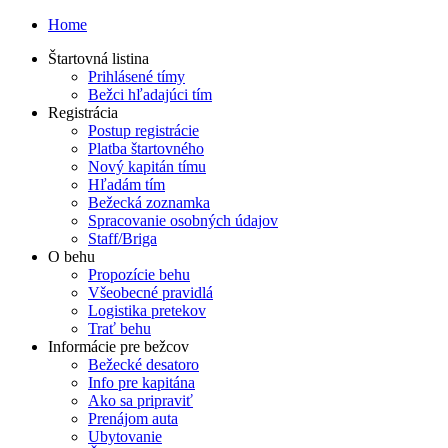
Home
Štartovná listina
Prihlásené tímy
Bežci hľadajúci tím
Registrácia
Postup registrácie
Platba štartovného
Nový kapitán tímu
Hľadám tím
Bežecká zoznamka
Spracovanie osobných údajov
Staff/Briga
O behu
Propozície behu
Všeobecné pravidlá
Logistika pretekov
Trať behu
Informácie pre bežcov
Bežecké desatoro
Info pre kapitána
Ako sa pripraviť
Prenájom auta
Ubytovanie