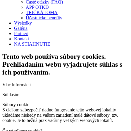
Časté otázky (FAQ)
APP OTKD
TRIČKÁ JOMA
Účastnícke benefity
Výsledky
Galéria
Partneri
Kontakt
NA STIAHNUTIE
Tento web používa súbory cookies.
Prehliadaním webu vyjadrujete súhlas s
ich používaním.
Viac informácií
Súhlasím
Súbory cookie
S cieľom zabezpečiť riadne fungovanie tejto webovej lokality
ukladáme niekedy na vašom zariadení malé dátové súbory, tzv.
cookie. Je to bežná prax väčšiny veľkých webových lokalít.
Čo sú súbory cookie?