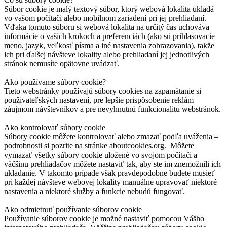
Súbor cookie je malý textový súbor, ktorý webová lokalita ukladá
vo vašom počítači alebo mobilnom zariadení pri jej prehliadaní.
Vďaka tomuto súboru si webová lokalita na určitý čas uchováva
informácie o vašich krokoch a preferenciách (ako sú prihlasovacie
meno, jazyk, veľkosť písma a iné nastavenia zobrazovania), takže
ich pri ďalšej návšteve lokality alebo prehliadaní jej jednotlivých
stránok nemusíte opätovne uvádzať.
Ako používame súbory cookie?
Tieto webstránky používajú súbory cookies na zapamätanie si
použivateľských nastavení, pre lepšie prispôsobenie reklám
záujmom návštevníkov a pre nevyhnutnú funkcionalitu webstránok.
Ako kontrolovať súbory cookie
Súbory cookie môžete kontrolovať alebo zmazať podľa uváženia –
podrobnosti si pozrite na stránke aboutcookies.org. Môžete
vymazať všetky súbory cookie uložené vo svojom počítači a
väčšinu prehliadačov môžete nastaviť tak, aby ste im znemožnili ich
ukladanie. V takomto prípade však pravdepodobne budete musieť
pri každej návšteve webovej lokality manuálne upravovať niektoré
nastavenia a niektoré služby a funkcie nebudú fungovať.
Ako odmietnuť používanie súborov cookie
Používanie súborov cookie je možné nastaviť pomocou Vášho