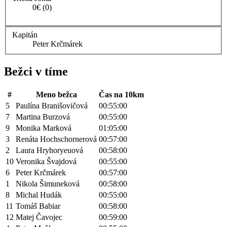
0€ (0)
Kapitán
Peter Krčmárek
Bežci v tíme
#
Meno bežca
Čas na 10km
5
Paulína Branišovičová
00:55:00
7
Martina Burzová
00:55:00
9
Monika Marková
01:05:00
3
Renáta Hochschornerová
00:57:00
2
Laura Hryhoryeuová
00:58:00
10
Veronika Švajdová
00:55:00
6
Peter Krčmárek
00:57:00
1
Nikola Šimuneková
00:58:00
8
Michal Hudák
00:55:00
11
Tomáš Babiar
00:58:00
12
Matej Čavojec
00:59:00