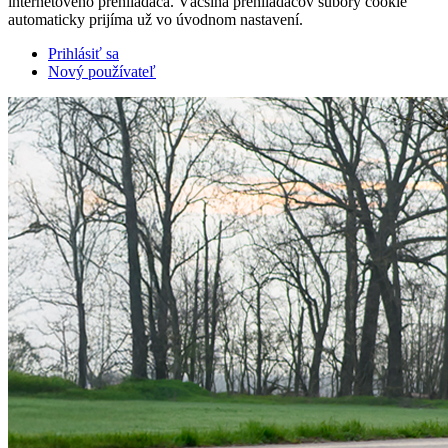
internetového prehliadača. Väčšina prehliadačov súbory cookie
automaticky prijíma už vo úvodnom nastavení.
Prihlásiť sa
Nový používateľ