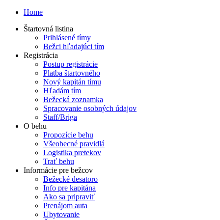
Home
Štartovná listina
Prihlásené tímy
Bežci hľadajúci tím
Registrácia
Postup registrácie
Platba štartovného
Nový kapitán tímu
Hľadám tím
Bežecká zoznamka
Spracovanie osobných údajov
Staff/Briga
O behu
Propozície behu
Všeobecné pravidlá
Logistika pretekov
Trať behu
Informácie pre bežcov
Bežecké desatoro
Info pre kapitána
Ako sa pripraviť
Prenájom auta
Ubytovanie