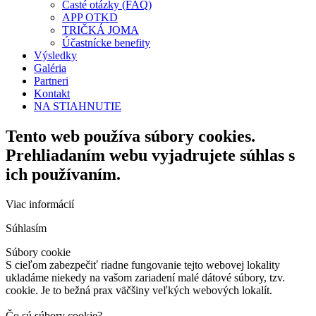
Časté otázky (FAQ)
APP OTKD
TRIČKÁ JOMA
Účastnícke benefity
Výsledky
Galéria
Partneri
Kontakt
NA STIAHNUTIE
Tento web používa súbory cookies.
Prehliadaním webu vyjadrujete súhlas s
ich používaním.
Viac informácií
Súhlasím
Súbory cookie
S cieľom zabezpečiť riadne fungovanie tejto webovej lokality
ukladáme niekedy na vašom zariadení malé dátové súbory, tzv.
cookie. Je to bežná prax väčšiny veľkých webových lokalít.
Čo sú súbory cookie?