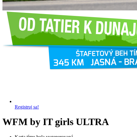
Registruj sa!
WFM by IT girls ULTRA
Karta tímu bola vygenerovaná