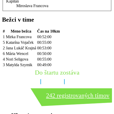
Kapitán
Miroslava Francova
Bežci v tíme
#
Meno bežca
Čas na 10km
1
Mirka Francova
00:52:00
5
Katarína Vojaček
00:55:00
2
Jana Lukáč Krajná
00:53:00
6
Mária Wencel
00:50:00
4
Nori Seligova
00:55:00
3
Matylda Szymik
00:49:00
Do štartu zostáva
6 dní
15 hodín
59 minút
242 registrovaných tímov