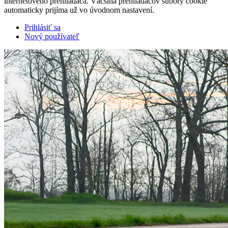
internetového prehliadača. Väčšina prehliadačov súbory cookie
automaticky prijíma už vo úvodnom nastavení.
Prihlásiť sa
Nový používateľ