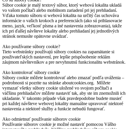
Súbor cookie je malý textový súbor, ktorý webová lokalita ukladá
vo vašom počítači alebo mobilnom zariadení pri jej prehliadaní.
Vďaka tomuto súboru si webová lokalita na určitý čas uchováva
informácie o vašich krokoch a preferenciách (ako sú prihlasovacie
meno, jazyk, veľkosť písma a iné nastavenia zobrazovania), takže
ich pri ďalšej návšteve lokality alebo prehliadaní jej jednotlivých
stránok nemusíte opätovne uvádzať.
Ako používame súbory cookie?
Tieto webstránky používajú súbory cookies na zapamätanie si
použivateľských nastavení, pre lepšie prispôsobenie reklám
záujmom návštevníkov a pre nevyhnutnú funkcionalitu webstránok.
Ako kontrolovať súbory cookie
Súbory cookie môžete kontrolovať alebo zmazať podľa uváženia –
podrobnosti si pozrite na stránke aboutcookies.org. Môžete
vymazať všetky súbory cookie uložené vo svojom počítači a
väčšinu prehliadačov môžete nastaviť tak, aby ste im znemožnili ich
ukladanie. V takomto prípade však pravdepodobne budete musieť
pri každej návšteve webovej lokality manuálne upravovať niektoré
nastavenia a niektoré služby a funkcie nebudú fungovať.
Ako odmietnuť používanie súborov cookie
Používanie súborov cookie je možné nastaviť pomocou Vášho