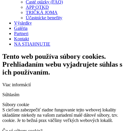
Časté otázky (FAQ)
APP OTKD
TRIČKÁ JOMA
Účastnícke benefity
Výsledky
Galéria
Partneri
Kontakt
NA STIAHNUTIE
Tento web používa súbory cookies.
Prehliadaním webu vyjadrujete súhlas s
ich používaním.
Viac informácií
Súhlasím
Súbory cookie
S cieľom zabezpečiť riadne fungovanie tejto webovej lokality
ukladáme niekedy na vašom zariadení malé dátové súbory, tzv.
cookie. Je to bežná prax väčšiny veľkých webových lokalít.
Čo sú súbory cookie?