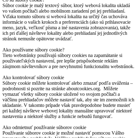
Súbor cookie je malý textový súbor, ktorý webová lokalita ukladá
vo vašom počítači alebo mobilnom zariadení pri jej prehliadaní.
Vďaka tomuto súboru si webová lokalita na určitý čas uchováva
informácie o vašich krokoch a preferenciách (ako sú prihlasovacie
meno, jazyk, veľkosť písma a iné nastavenia zobrazovania), takže
ich pri ďalšej návšteve lokality alebo prehliadaní jej jednotlivých
stránok nemusíte opätovne uvádzať.
Ako používame súbory cookie?
Tieto webstránky používajú súbory cookies na zapamätanie si
použivateľských nastavení, pre lepšie prispôsobenie reklám
záujmom návštevníkov a pre nevyhnutnú funkcionalitu webstránok.
Ako kontrolovať súbory cookie
Súbory cookie môžete kontrolovať alebo zmazať podľa uváženia –
podrobnosti si pozrite na stránke aboutcookies.org. Môžete
vymazať všetky súbory cookie uložené vo svojom počítači a
väčšinu prehliadačov môžete nastaviť tak, aby ste im znemožnili ich
ukladanie. V takomto prípade však pravdepodobne budete musieť
pri každej návšteve webovej lokality manuálne upravovať niektoré
nastavenia a niektoré služby a funkcie nebudú fungovať.
Ako odmietnuť používanie súborov cookie
Používanie súborov cookie je možné nastaviť pomocou Vášho