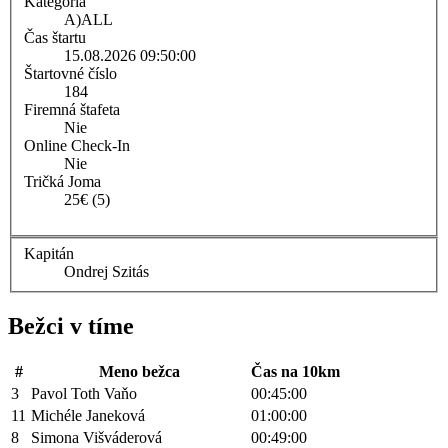
Kategória
A)
ALL
Čas štartu
15.08.2026 09:50:00
Štartovné číslo
184
Firemná štafeta
Nie
Online Check-In
Nie
Tričká Joma
25€ (5)
Kapitán
Ondrej Szitás
Bežci v tíme
#
Meno bežca
Čas na 10km
3
Pavol Toth Vaňo
00:45:00
11
Michéle Janeková
01:00:00
8
Simona Višváderová
00:49:00