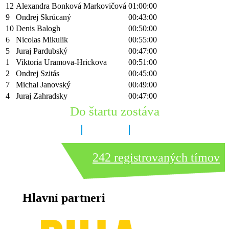
12
Alexandra Bonková Markovičová
01:00:00
9
Ondrej Skrúcaný
00:43:00
10
Denis Balogh
00:50:00
6
Nicolas Mikulik
00:55:00
5
Juraj Pardubský
00:47:00
1
Viktoria Uramova-Hrickova
00:51:00
2
Ondrej Szitás
00:45:00
7
Michal Janovský
00:49:00
4
Juraj Zahradsky
00:47:00
Do štartu zostáva
6 dní
18 hodín
25 minút
242 registrovaných tímov
Hlavní partneri