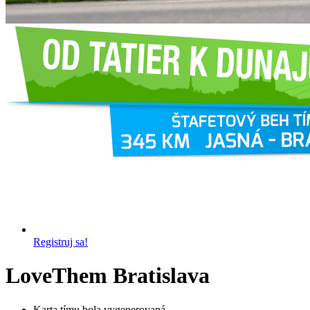
Registruj sa!
LoveThem Bratislava
Karta tímu bola vygenerovaná