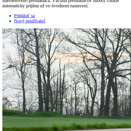
internetového prehliadača. Väčšina prehliadačov súbory cookie
automaticky prijíma už vo úvodnom nastavení.
Prihlásiť sa
Nový používateľ