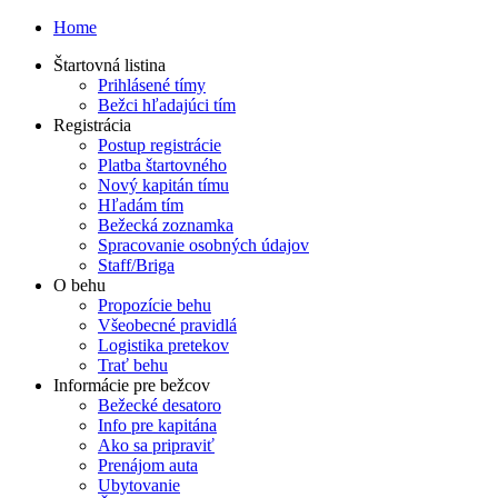
Home
Štartovná listina
Prihlásené tímy
Bežci hľadajúci tím
Registrácia
Postup registrácie
Platba štartovného
Nový kapitán tímu
Hľadám tím
Bežecká zoznamka
Spracovanie osobných údajov
Staff/Briga
O behu
Propozície behu
Všeobecné pravidlá
Logistika pretekov
Trať behu
Informácie pre bežcov
Bežecké desatoro
Info pre kapitána
Ako sa pripraviť
Prenájom auta
Ubytovanie