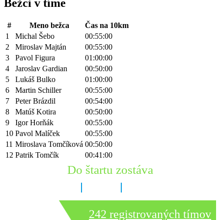
Bežci v tíme
#
Meno bežca
Čas na 10km
1
Michal Šebo
00:55:00
2
Miroslav Majtán
00:55:00
3
Pavol Figura
01:00:00
4
Jaroslav Gardian
00:50:00
5
Lukáš Bulko
01:00:00
6
Martin Schiller
00:55:00
7
Peter Brázdil
00:54:00
8
Matúš Kotira
00:50:00
9
Igor Horňák
00:55:00
10
Pavol Malíček
00:55:00
11
Miroslava Tomčíková
00:50:00
12
Patrik Tomčík
00:41:00
Do štartu zostáva
8 dní
3 hodín
40 minút
242 registrovaných tímov