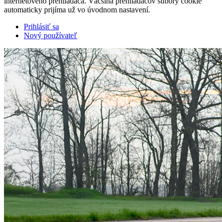
internetového prehliadača. Väčšina prehliadačov súbory cookie
automaticky prijíma už vo úvodnom nastavení.
Prihlásiť sa
Nový používateľ