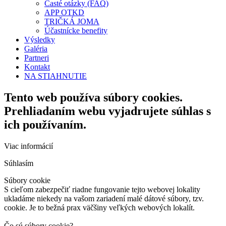
Časté otázky (FAQ)
APP OTKD
TRIČKÁ JOMA
Účastnícke benefity
Výsledky
Galéria
Partneri
Kontakt
NA STIAHNUTIE
Tento web používa súbory cookies.
Prehliadaním webu vyjadrujete súhlas s
ich používaním.
Viac informácií
Súhlasím
Súbory cookie
S cieľom zabezpečiť riadne fungovanie tejto webovej lokality
ukladáme niekedy na vašom zariadení malé dátové súbory, tzv.
cookie. Je to bežná prax väčšiny veľkých webových lokalít.
Čo sú súbory cookie?