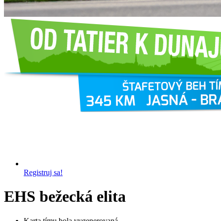
Registruj sa!
EHS bežecká elita
Karta tímu bola vygenerovaná