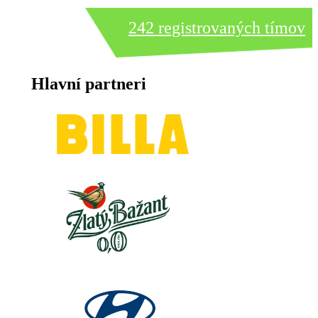
242 registrovaných tímov
Hlavní partneri