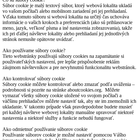
Súbor cookie je malý textový súbor, ktorý webová lokalita ukladá
vo vašom počítači alebo mobilnom zariadení pri jej prehliadaní.
Vďaka tomuto súboru si webová lokalita na určitý čas uchováva
informácie o vašich krokoch a preferenciách (ako sú prihlasovacie
meno, jazyk, veľkosť písma a iné nastavenia zobrazovania), takže
ich pri ďalšej návšteve lokality alebo prehliadaní jej jednotlivých
stránok nemusíte opätovne uvádzať.
Ako používame súbory cookie?
Tieto webstránky používajú súbory cookies na zapamätanie si
použivateľských nastavení, pre lepšie prispôsobenie reklám
záujmom návštevníkov a pre nevyhnutnú funkcionalitu webstránok.
Ako kontrolovať súbory cookie
Súbory cookie môžete kontrolovať alebo zmazať podľa uváženia –
podrobnosti si pozrite na stránke aboutcookies.org. Môžete
vymazať všetky súbory cookie uložené vo svojom počítači a
väčšinu prehliadačov môžete nastaviť tak, aby ste im znemožnili ich
ukladanie. V takomto prípade však pravdepodobne budete musieť
pri každej návšteve webovej lokality manuálne upravovať niektoré
nastavenia a niektoré služby a funkcie nebudú fungovať.
Ako odmietnuť používanie súborov cookie
Používanie súborov cookie je možné nastaviť pomocou Vášho