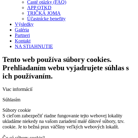
Časté otázky (FAQ)
APP OTKD
TRIČKÁ JOMA
Účastnícke benefity
Výsledky
Galéria
Partneri
Kontakt
NA STIAHNUTIE
Tento web používa súbory cookies.
Prehliadaním webu vyjadrujete súhlas s
ich používaním.
Viac informácií
Súhlasím
Súbory cookie
S cieľom zabezpečiť riadne fungovanie tejto webovej lokality
ukladáme niekedy na vašom zariadení malé dátové súbory, tzv.
cookie. Je to bežná prax väčšiny veľkých webových lokalít.
Čo sú súbory cookie?