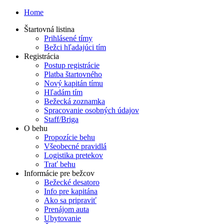
Home
Štartovná listina
Prihlásené tímy
Bežci hľadajúci tím
Registrácia
Postup registrácie
Platba štartovného
Nový kapitán tímu
Hľadám tím
Bežecká zoznamka
Spracovanie osobných údajov
Staff/Briga
O behu
Propozície behu
Všeobecné pravidlá
Logistika pretekov
Trať behu
Informácie pre bežcov
Bežecké desatoro
Info pre kapitána
Ako sa pripraviť
Prenájom auta
Ubytovanie