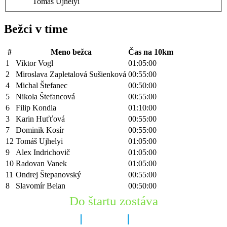
Tomáš Ujhelyi
Bežci v tíme
#
Meno bežca
Čas na 10km
1
Viktor Vogl
01:05:00
2
Miroslava Zapletalová Sušienková
00:55:00
4
Michal Štefanec
00:50:00
5
Nikola Štefancová
00:55:00
6
Filip Kondla
01:10:00
3
Karin Huťťová
00:55:00
7
Dominik Kosír
00:55:00
12
Tomáš Ujhelyi
01:05:00
9
Alex Indrichovič
01:05:00
10
Radovan Vanek
01:05:00
11
Ondrej Štepanovský
00:55:00
8
Slavomír Belan
00:50:00
Do štartu zostáva
8 dní
12 hodín
44 minút