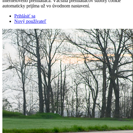
internetového prehliadača. Väčšina prehliadačov súbory cookie
automaticky prijíma už vo úvodnom nastavení.
Prihlásiť sa
Nový používateľ