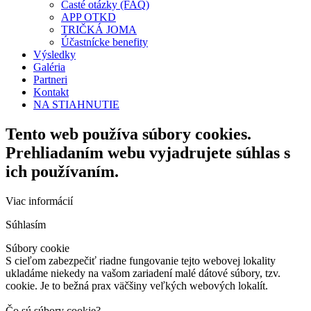
Časté otázky (FAQ)
APP OTKD
TRIČKÁ JOMA
Účastnícke benefity
Výsledky
Galéria
Partneri
Kontakt
NA STIAHNUTIE
Tento web používa súbory cookies.
Prehliadaním webu vyjadrujete súhlas s
ich používaním.
Viac informácií
Súhlasím
Súbory cookie
S cieľom zabezpečiť riadne fungovanie tejto webovej lokality
ukladáme niekedy na vašom zariadení malé dátové súbory, tzv.
cookie. Je to bežná prax väčšiny veľkých webových lokalít.
Čo sú súbory cookie?