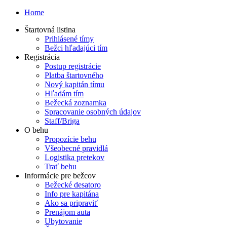
Home
Štartovná listina
Prihlásené tímy
Bežci hľadajúci tím
Registrácia
Postup registrácie
Platba štartovného
Nový kapitán tímu
Hľadám tím
Bežecká zoznamka
Spracovanie osobných údajov
Staff/Briga
O behu
Propozície behu
Všeobecné pravidlá
Logistika pretekov
Trať behu
Informácie pre bežcov
Bežecké desatoro
Info pre kapitána
Ako sa pripraviť
Prenájom auta
Ubytovanie