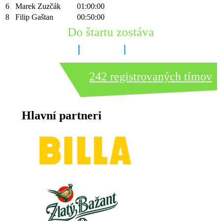
6
Marek Zuzčák
01:00:00
8
Filip Gaštan
00:50:00
Do štartu zostáva
6 dní
14 hodín
24 minút
242 registrovaných tímov
Hlavní partneri