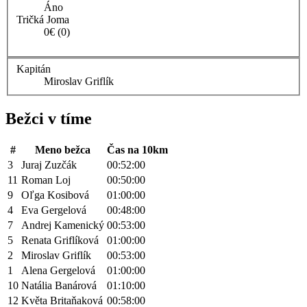
Áno
Tričká Joma
0€ (0)
Kapitán
Miroslav Griflík
Bežci v tíme
#
Meno bežca
Čas na 10km
3
Juraj Zuzčák
00:52:00
11
Roman Loj
00:50:00
9
Oľga Kosibová
01:00:00
4
Eva Gergelová
00:48:00
7
Andrej Kamenický
00:53:00
5
Renata Griflíková
01:00:00
2
Miroslav Griflík
00:53:00
1
Alena Gergelová
01:00:00
10
Natália Banárová
01:10:00
12
Květa Britaňaková
00:58:00