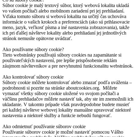
Súbor cookie je malý textový súbor, ktorý webová lokalita ukladá
vo vašom počítači alebo mobilnom zariadení pri jej prehliadaní.
Vďaka tomuto súboru si webová lokalita na určitý čas uchováva
informácie o vašich krokoch a preferenciách (ako sú prihlasovacie
meno, jazyk, veľkosť písma a iné nastavenia zobrazovania), takže
ich pri ďalšej návšteve lokality alebo prehliadaní jej jednotlivých
stránok nemusíte opätovne uvádzať.
Ako používame súbory cookie?
Tieto webstránky používajú súbory cookies na zapamätanie si
použivateľských nastavení, pre lepšie prispôsobenie reklám
záujmom návštevníkov a pre nevyhnutnú funkcionalitu webstránok.
Ako kontrolovať súbory cookie
Súbory cookie môžete kontrolovať alebo zmazať podľa uváženia –
podrobnosti si pozrite na stránke aboutcookies.org. Môžete
vymazať všetky súbory cookie uložené vo svojom počítači a
väčšinu prehliadačov môžete nastaviť tak, aby ste im znemožnili ich
ukladanie. V takomto prípade však pravdepodobne budete musieť
pri každej návšteve webovej lokality manuálne upravovať niektoré
nastavenia a niektoré služby a funkcie nebudú fungovať.
Ako odmietnuť používanie súborov cookie
Používanie súborov cookie je možné nastaviť pomocou Vášho