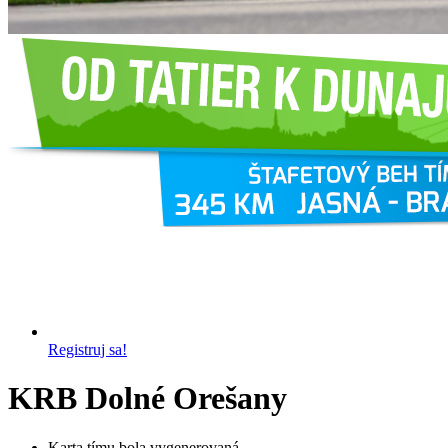
Registruj sa!
KRB Dolné Orešany
Karta tímu bola vygenerovaná