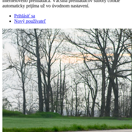
internetového prehliadača. Väčšina prehliadačov súbory cookie
automaticky prijíma už vo úvodnom nastavení.
Prihlásiť sa
Nový používateľ