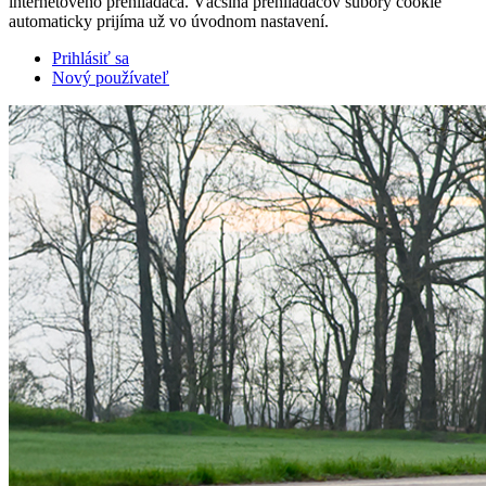
internetového prehliadača. Väčšina prehliadačov súbory cookie
automaticky prijíma už vo úvodnom nastavení.
Prihlásiť sa
Nový používateľ