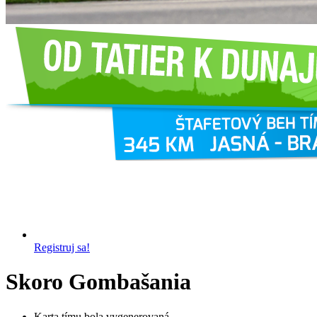
Registruj sa!
Skoro Gombašania
Karta tímu bola vygenerovaná