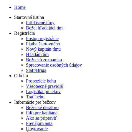
Home
Štartovná listina
Prihlásené tímy
Bežci hľadajúci tím
Registrácia
Postup registrácie
Platba štartovného
Nový kapitán tímu
Hľadám tím
Bežecká zoznamka
Spracovanie osobných údajov
Staff/Briga
O behu
Propozície behu
Všeobecné pravidlá
Logistika pretekov
Trať behu
Informácie pre bežcov
Bežecké desatoro
Info pre kapitána
Ako sa pripraviť
Prenájom auta
Ubytovanie