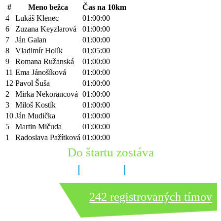
#
Meno bežca
Čas na 10km
4
Lukáš Klenec
01:00:00
6
Zuzana Keyzlarová
01:00:00
7
Ján Galan
01:00:00
8
Vladimír Holík
01:05:00
9
Romana Ružanská
01:00:00
11
Ema Jánošíková
01:00:00
12
Pavol Šuša
01:00:00
2
Mirka Nekorancová
01:00:00
3
Miloš Kostík
01:00:00
10
Ján Mudička
01:00:00
5
Martin Mičuda
01:00:00
1
Radoslava Pažítková
01:00:00
Do štartu zostáva
7 dní
15 hodín
36 minút
242 registrovaných tímov