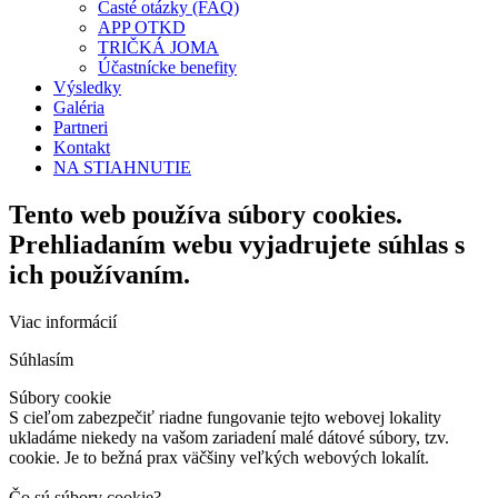
Časté otázky (FAQ)
APP OTKD
TRIČKÁ JOMA
Účastnícke benefity
Výsledky
Galéria
Partneri
Kontakt
NA STIAHNUTIE
Tento web používa súbory cookies.
Prehliadaním webu vyjadrujete súhlas s
ich používaním.
Viac informácií
Súhlasím
Súbory cookie
S cieľom zabezpečiť riadne fungovanie tejto webovej lokality
ukladáme niekedy na vašom zariadení malé dátové súbory, tzv.
cookie. Je to bežná prax väčšiny veľkých webových lokalít.
Čo sú súbory cookie?