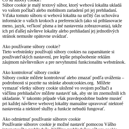
Súbor cookie je malý textový súbor, ktorý webová lokalita ukladá
vo vašom počítači alebo mobilnom zariadení pri jej prehliadaní.
Vďaka tomuto súboru si webová lokalita na určitý čas uchováva
informácie o vašich krokoch a preferenciách (ako sú prihlasovacie
meno, jazyk, veľkosť písma a iné nastavenia zobrazovania), takže
ich pri ďalšej návšteve lokality alebo prehliadaní jej jednotlivých
stránok nemusíte opätovne uvádzať.
Ako používame súbory cookie?
Tieto webstránky používajú súbory cookies na zapamätanie si
použivateľských nastavení, pre lepšie prispôsobenie reklám
záujmom návštevníkov a pre nevyhnutnú funkcionalitu webstránok.
Ako kontrolovať súbory cookie
Súbory cookie môžete kontrolovať alebo zmazať podľa uváženia –
podrobnosti si pozrite na stránke aboutcookies.org. Môžete
vymazať všetky súbory cookie uložené vo svojom počítači a
väčšinu prehliadačov môžete nastaviť tak, aby ste im znemožnili ich
ukladanie. V takomto prípade však pravdepodobne budete musieť
pri každej návšteve webovej lokality manuálne upravovať niektoré
nastavenia a niektoré služby a funkcie nebudú fungovať.
Ako odmietnuť používanie súborov cookie
Používanie súborov cookie je možné nastaviť pomocou Vášho