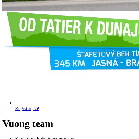
Registruj sa!
Vuong team
Karta tímu bola vygenerovaná