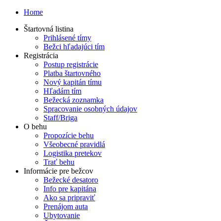
Home
Štartovná listina
Prihlásené tímy
Bežci hľadajúci tím
Registrácia
Postup registrácie
Platba štartovného
Nový kapitán tímu
Hľadám tím
Bežecká zoznamka
Spracovanie osobných údajov
Staff/Briga
O behu
Propozície behu
Všeobecné pravidlá
Logistika pretekov
Trať behu
Informácie pre bežcov
Bežecké desatoro
Info pre kapitána
Ako sa pripraviť
Prenájom auta
Ubytovanie