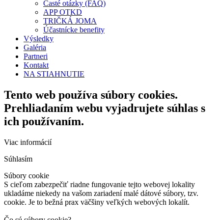
Časté otázky (FAQ)
APP OTKD
TRIČKÁ JOMA
Účastnícke benefity
Výsledky
Galéria
Partneri
Kontakt
NA STIAHNUTIE
Tento web používa súbory cookies.
Prehliadaním webu vyjadrujete súhlas s
ich používaním.
Viac informácií
Súhlasím
Súbory cookie
S cieľom zabezpečiť riadne fungovanie tejto webovej lokality
ukladáme niekedy na vašom zariadení malé dátové súbory, tzv.
cookie. Je to bežná prax väčšiny veľkých webových lokalít.
Čo sú súbory cookie?