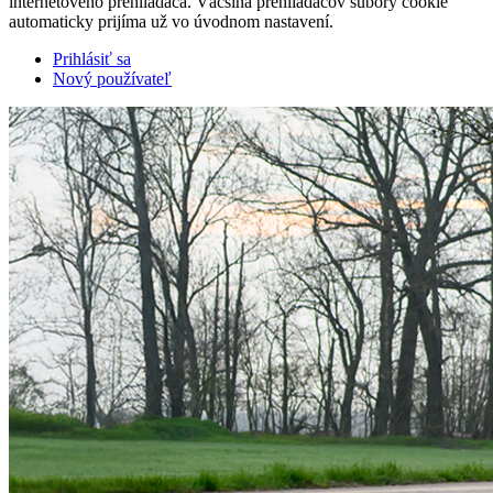
internetového prehliadača. Väčšina prehliadačov súbory cookie
automaticky prijíma už vo úvodnom nastavení.
Prihlásiť sa
Nový používateľ