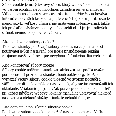
Súbor cookie je malý textový súbor, ktorý webová lokalita ukladá
vo vašom počítači alebo mobilnom zariadení pri jej prehliadaní.
Vďaka tomuto súboru si webová lokalita na určitý čas uchováva
informácie o vašich krokoch a preferenciách (ako sú prihlasovacie
meno, jazyk, veľkosť písma a iné nastavenia zobrazovania), takže
ich pri ďalšej návšteve lokality alebo prehliadaní jej jednotlivých
stránok nemusíte opätovne uvádzať.
Ako používame súbory cookie?
Tieto webstránky používajú súbory cookies na zapamätanie si
použivateľských nastavení, pre lepšie prispôsobenie reklám
záujmom návštevníkov a pre nevyhnutnú funkcionalitu webstránok.
Ako kontrolovať súbory cookie
Súbory cookie môžete kontrolovať alebo zmazať podľa uváženia –
podrobnosti si pozrite na stránke aboutcookies.org. Môžete
vymazať všetky súbory cookie uložené vo svojom počítači a
väčšinu prehliadačov môžete nastaviť tak, aby ste im znemožnili ich
ukladanie. V takomto prípade však pravdepodobne budete musieť
pri každej návšteve webovej lokality manuálne upravovať niektoré
nastavenia a niektoré služby a funkcie nebudú fungovať.
Ako odmietnuť používanie súborov cookie
Používanie súborov cookie je možné nastaviť pomocou Vášho