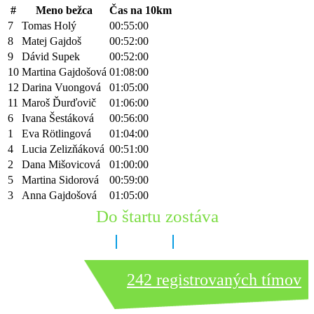
#
Meno bežca
Čas na 10km
7
Tomas Holý
00:55:00
8
Matej Gajdoš
00:52:00
9
Dávid Supek
00:52:00
10
Martina Gajdošová
01:08:00
12
Darina Vuongová
01:05:00
11
Maroš Ďurďovič
01:06:00
6
Ivana Šestáková
00:56:00
1
Eva Rötlingová
01:04:00
4
Lucia Zelizňáková
00:51:00
2
Dana Mišovicová
01:00:00
5
Martina Sidorová
00:59:00
3
Anna Gajdošová
01:05:00
Do štartu zostáva
8 dní
3 hodín
18 minút
242 registrovaných tímov