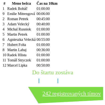
#
Meno bežca
Čas na 10km
1
Radek Boháč
01:00:00
9
Emilie Mitrengová
00:06:00
2
Roman Petrek
00:45:00
3
Adam Velecký
00:40:00
4
Michal Rusniok
01:00:00
5
Martin Petrek
01:00:00
6
Agnieszka Velecká
00:55:00
7
Hubert Folta
01:00:00
8
Martin Labaj
00:36:00
10
Radek Hlista
01:00:00
11
Tomáš Stryczek
01:00:00
12
Marcel Lipka
00:50:00
Do štartu zostáva
8 dní
0 hodín
57 minút
242 registrovaných tímov