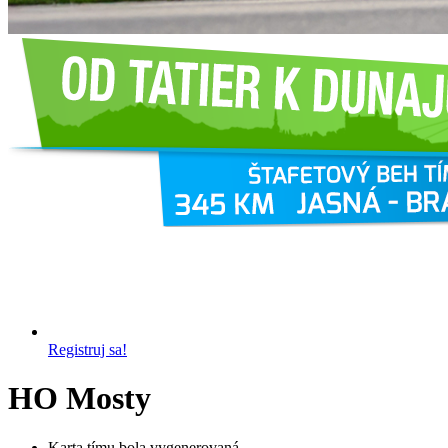
Registruj sa!
HO Mosty
Karta tímu bola vygenerovaná