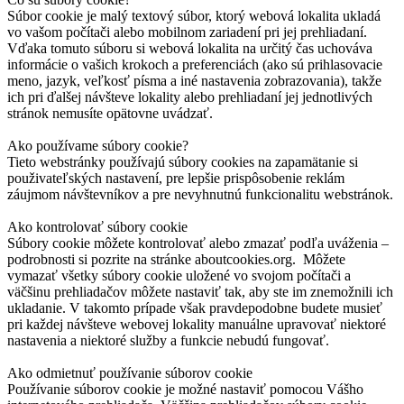
Súbor cookie je malý textový súbor, ktorý webová lokalita ukladá
vo vašom počítači alebo mobilnom zariadení pri jej prehliadaní.
Vďaka tomuto súboru si webová lokalita na určitý čas uchováva
informácie o vašich krokoch a preferenciách (ako sú prihlasovacie
meno, jazyk, veľkosť písma a iné nastavenia zobrazovania), takže
ich pri ďalšej návšteve lokality alebo prehliadaní jej jednotlivých
stránok nemusíte opätovne uvádzať.
Ako používame súbory cookie?
Tieto webstránky používajú súbory cookies na zapamätanie si
použivateľských nastavení, pre lepšie prispôsobenie reklám
záujmom návštevníkov a pre nevyhnutnú funkcionalitu webstránok.
Ako kontrolovať súbory cookie
Súbory cookie môžete kontrolovať alebo zmazať podľa uváženia –
podrobnosti si pozrite na stránke aboutcookies.org. Môžete
vymazať všetky súbory cookie uložené vo svojom počítači a
väčšinu prehliadačov môžete nastaviť tak, aby ste im znemožnili ich
ukladanie. V takomto prípade však pravdepodobne budete musieť
pri každej návšteve webovej lokality manuálne upravovať niektoré
nastavenia a niektoré služby a funkcie nebudú fungovať.
Ako odmietnuť používanie súborov cookie
Používanie súborov cookie je možné nastaviť pomocou Vášho