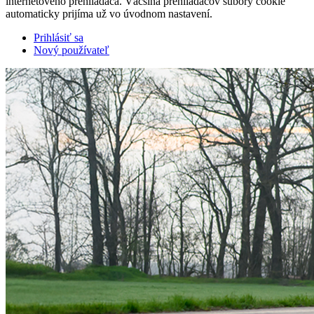
internetového prehliadača. Väčšina prehliadačov súbory cookie
automaticky prijíma už vo úvodnom nastavení.
Prihlásiť sa
Nový používateľ