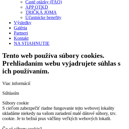
Časté otázky (FAQ)
APP OTKD
TRIČKÁ JOMA
Účastnícke benefity
Výsledky
Galéria
Partneri
Kontakt
NA STIAHNUTIE
Tento web používa súbory cookies.
Prehliadaním webu vyjadrujete súhlas s
ich používaním.
Viac informácií
Súhlasím
Súbory cookie
S cieľom zabezpečiť riadne fungovanie tejto webovej lokality
ukladáme niekedy na vašom zariadení malé dátové súbory, tzv.
cookie. Je to bežná prax väčšiny veľkých webových lokalít.
Čo sú súbory cookie?