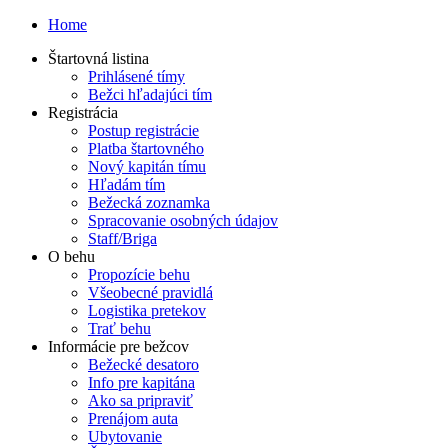
Home
Štartovná listina
Prihlásené tímy
Bežci hľadajúci tím
Registrácia
Postup registrácie
Platba štartovného
Nový kapitán tímu
Hľadám tím
Bežecká zoznamka
Spracovanie osobných údajov
Staff/Briga
O behu
Propozície behu
Všeobecné pravidlá
Logistika pretekov
Trať behu
Informácie pre bežcov
Bežecké desatoro
Info pre kapitána
Ako sa pripraviť
Prenájom auta
Ubytovanie