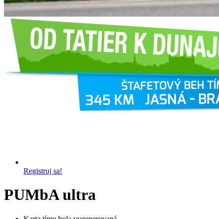
Registruj sa!
PUMbA ultra
Karta tímu bola vygenerovaná