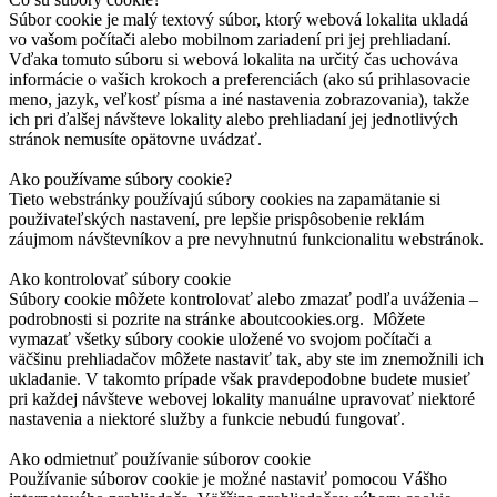
Súbor cookie je malý textový súbor, ktorý webová lokalita ukladá
vo vašom počítači alebo mobilnom zariadení pri jej prehliadaní.
Vďaka tomuto súboru si webová lokalita na určitý čas uchováva
informácie o vašich krokoch a preferenciách (ako sú prihlasovacie
meno, jazyk, veľkosť písma a iné nastavenia zobrazovania), takže
ich pri ďalšej návšteve lokality alebo prehliadaní jej jednotlivých
stránok nemusíte opätovne uvádzať.
Ako používame súbory cookie?
Tieto webstránky používajú súbory cookies na zapamätanie si
použivateľských nastavení, pre lepšie prispôsobenie reklám
záujmom návštevníkov a pre nevyhnutnú funkcionalitu webstránok.
Ako kontrolovať súbory cookie
Súbory cookie môžete kontrolovať alebo zmazať podľa uváženia –
podrobnosti si pozrite na stránke aboutcookies.org. Môžete
vymazať všetky súbory cookie uložené vo svojom počítači a
väčšinu prehliadačov môžete nastaviť tak, aby ste im znemožnili ich
ukladanie. V takomto prípade však pravdepodobne budete musieť
pri každej návšteve webovej lokality manuálne upravovať niektoré
nastavenia a niektoré služby a funkcie nebudú fungovať.
Ako odmietnuť používanie súborov cookie
Používanie súborov cookie je možné nastaviť pomocou Vášho