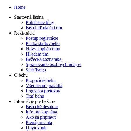
Home
Štartovná listina
Prihlásené tímy
Bežci hľadajúci tím
Registrácia
Postup registrácie
Platba štartovného
Nový kapitán tímu
Hľadám tím
Bežecká zoznamka
Spracovanie osobných údajov
Staff/Briga
O behu
Propozície behu
Všeobecné pravidlá
Logistika pretekov
Trať behu
Informácie pre bežcov
Bežecké desatoro
Info pre kapitána
Ako sa pripraviť
Prenájom auta
Ubytovanie