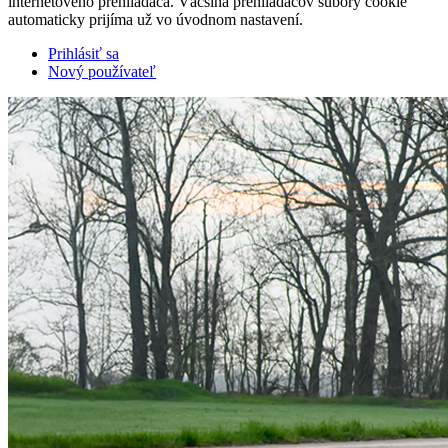
internetového prehliadača. Väčšina prehliadačov súbory cookie
automaticky prijíma už vo úvodnom nastavení.
Prihlásiť sa
Nový používateľ