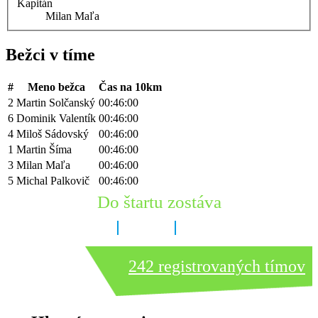
Kapitán
Milan Maľa
Bežci v tíme
#
Meno bežca
Čas na 10km
2
Martin Solčanský
00:46:00
6
Dominik Valentík
00:46:00
4
Miloš Sádovský
00:46:00
1
Martin Šíma
00:46:00
3
Milan Maľa
00:46:00
5
Michal Palkovič
00:46:00
Do štartu zostáva
8 dní
3 hodín
45 minút
242 registrovaných tímov