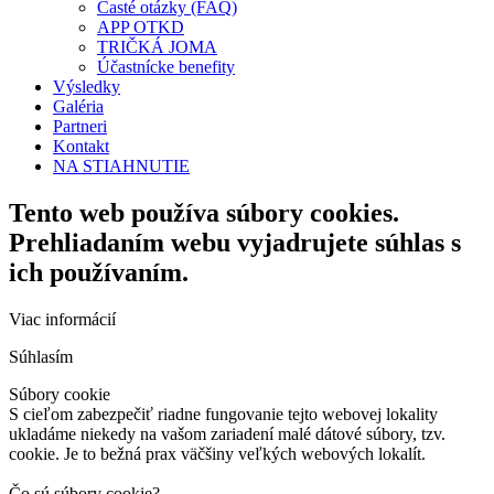
Časté otázky (FAQ)
APP OTKD
TRIČKÁ JOMA
Účastnícke benefity
Výsledky
Galéria
Partneri
Kontakt
NA STIAHNUTIE
Tento web používa súbory cookies.
Prehliadaním webu vyjadrujete súhlas s
ich používaním.
Viac informácií
Súhlasím
Súbory cookie
S cieľom zabezpečiť riadne fungovanie tejto webovej lokality
ukladáme niekedy na vašom zariadení malé dátové súbory, tzv.
cookie. Je to bežná prax väčšiny veľkých webových lokalít.
Čo sú súbory cookie?