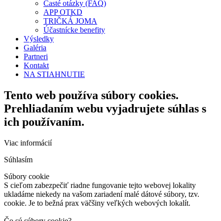
Časté otázky (FAQ)
APP OTKD
TRIČKÁ JOMA
Účastnícke benefity
Výsledky
Galéria
Partneri
Kontakt
NA STIAHNUTIE
Tento web používa súbory cookies.
Prehliadaním webu vyjadrujete súhlas s
ich používaním.
Viac informácií
Súhlasím
Súbory cookie
S cieľom zabezpečiť riadne fungovanie tejto webovej lokality
ukladáme niekedy na vašom zariadení malé dátové súbory, tzv.
cookie. Je to bežná prax väčšiny veľkých webových lokalít.
Čo sú súbory cookie?