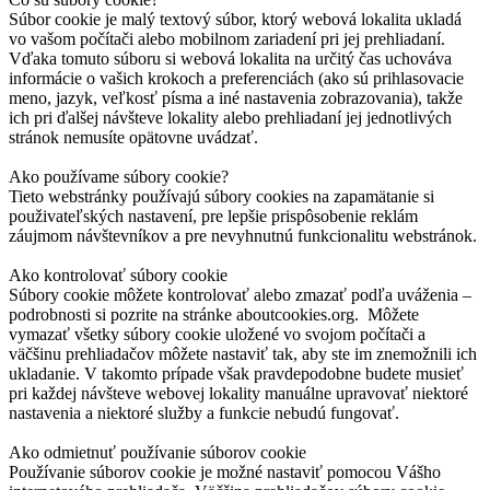
Súbor cookie je malý textový súbor, ktorý webová lokalita ukladá
vo vašom počítači alebo mobilnom zariadení pri jej prehliadaní.
Vďaka tomuto súboru si webová lokalita na určitý čas uchováva
informácie o vašich krokoch a preferenciách (ako sú prihlasovacie
meno, jazyk, veľkosť písma a iné nastavenia zobrazovania), takže
ich pri ďalšej návšteve lokality alebo prehliadaní jej jednotlivých
stránok nemusíte opätovne uvádzať.
Ako používame súbory cookie?
Tieto webstránky používajú súbory cookies na zapamätanie si
použivateľských nastavení, pre lepšie prispôsobenie reklám
záujmom návštevníkov a pre nevyhnutnú funkcionalitu webstránok.
Ako kontrolovať súbory cookie
Súbory cookie môžete kontrolovať alebo zmazať podľa uváženia –
podrobnosti si pozrite na stránke aboutcookies.org. Môžete
vymazať všetky súbory cookie uložené vo svojom počítači a
väčšinu prehliadačov môžete nastaviť tak, aby ste im znemožnili ich
ukladanie. V takomto prípade však pravdepodobne budete musieť
pri každej návšteve webovej lokality manuálne upravovať niektoré
nastavenia a niektoré služby a funkcie nebudú fungovať.
Ako odmietnuť používanie súborov cookie
Používanie súborov cookie je možné nastaviť pomocou Vášho