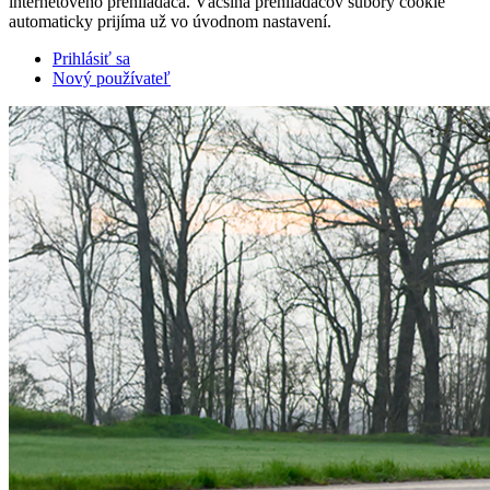
internetového prehliadača. Väčšina prehliadačov súbory cookie
automaticky prijíma už vo úvodnom nastavení.
Prihlásiť sa
Nový používateľ