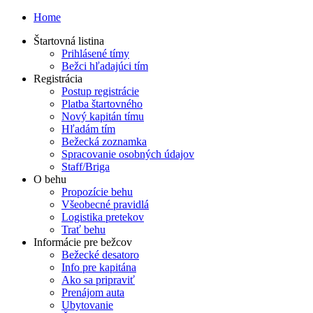
Home
Štartovná listina
Prihlásené tímy
Bežci hľadajúci tím
Registrácia
Postup registrácie
Platba štartovného
Nový kapitán tímu
Hľadám tím
Bežecká zoznamka
Spracovanie osobných údajov
Staff/Briga
O behu
Propozície behu
Všeobecné pravidlá
Logistika pretekov
Trať behu
Informácie pre bežcov
Bežecké desatoro
Info pre kapitána
Ako sa pripraviť
Prenájom auta
Ubytovanie