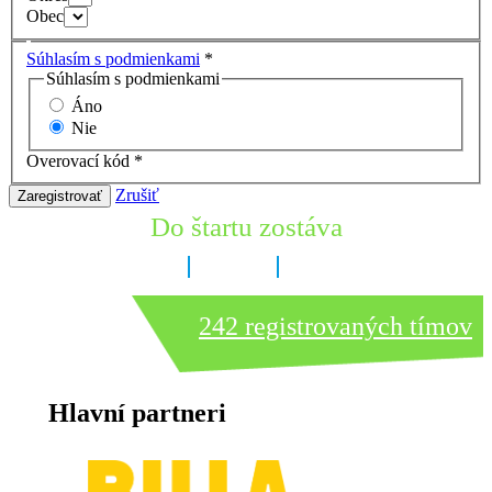
Obec
Súhlasím s podmienkami
*
Súhlasím s podmienkami
Áno
Nie
Overovací kód
*
Zrušiť
Zaregistrovať
Do štartu zostáva
9 dní
6 hodín
8 minút
242 registrovaných tímov
Hlavní partneri