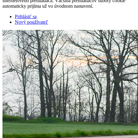
internetového prehliadača. Väčšina prehliadačov súbory cookie
automaticky prijíma už vo úvodnom nastavení.
Prihlásiť sa
Nový používateľ