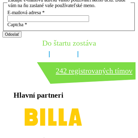
vám na ňu zaslané vaše používateľské meno.
E-mailová adresa
*
Captcha
*
Odoslať
Do štartu zostáva
6 dní
15 hodín
46 minút
242 registrovaných tímov
Hlavní partneri