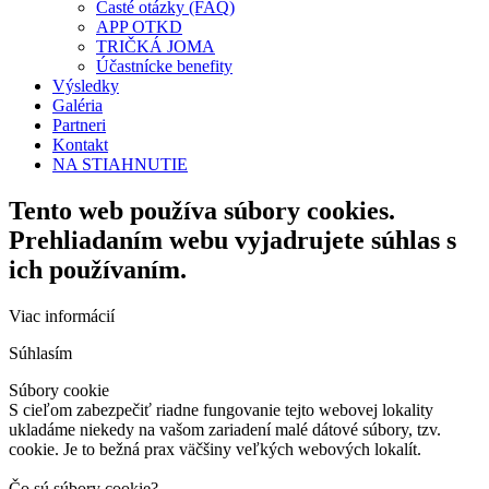
Časté otázky (FAQ)
APP OTKD
TRIČKÁ JOMA
Účastnícke benefity
Výsledky
Galéria
Partneri
Kontakt
NA STIAHNUTIE
Tento web používa súbory cookies.
Prehliadaním webu vyjadrujete súhlas s
ich používaním.
Viac informácií
Súhlasím
Súbory cookie
S cieľom zabezpečiť riadne fungovanie tejto webovej lokality
ukladáme niekedy na vašom zariadení malé dátové súbory, tzv.
cookie. Je to bežná prax väčšiny veľkých webových lokalít.
Čo sú súbory cookie?