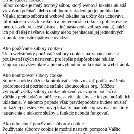
Súbor cookie je malý textový súbor, ktorý webová lokalita ukladá
vo vašom počítači alebo mobilnom zariadení pri jej prehliadaní.
Vďaka tomuto súboru si webová lokalita na určitý čas uchováva
informácie o vašich krokoch a preferenciách (ako sú prihlasovacie
meno, jazyk, veľkosť písma a iné nastavenia zobrazovania), takže
ich pri ďalšej návšteve lokality alebo prehliadaní jej jednotlivých
stránok nemusíte opätovne uvádzať.
Ako používame súbory cookie?
Tieto webstránky používajú súbory cookies na zapamätanie si
použivateľských nastavení, pre lepšie prispôsobenie reklám
záujmom návštevníkov a pre nevyhnutnú funkcionalitu webstránok.
Ako kontrolovať súbory cookie
Súbory cookie môžete kontrolovať alebo zmazať podľa uváženia –
podrobnosti si pozrite na stránke aboutcookies.org. Môžete
vymazať všetky súbory cookie uložené vo svojom počítači a
väčšinu prehliadačov môžete nastaviť tak, aby ste im znemožnili ich
ukladanie. V takomto prípade však pravdepodobne budete musieť
pri každej návšteve webovej lokality manuálne upravovať niektoré
nastavenia a niektoré služby a funkcie nebudú fungovať.
Ako odmietnuť používanie súborov cookie
Používanie súborov cookie je možné nastaviť pomocou Vášho