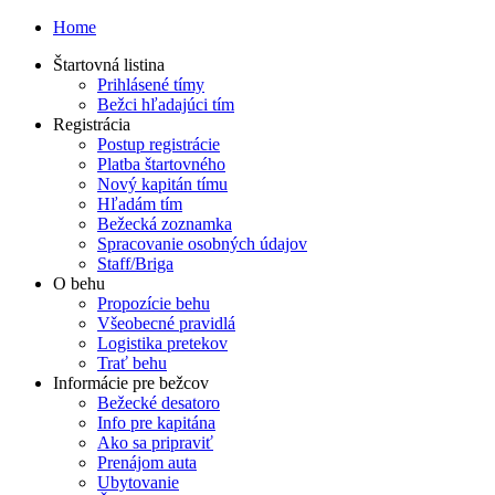
Home
Štartovná listina
Prihlásené tímy
Bežci hľadajúci tím
Registrácia
Postup registrácie
Platba štartovného
Nový kapitán tímu
Hľadám tím
Bežecká zoznamka
Spracovanie osobných údajov
Staff/Briga
O behu
Propozície behu
Všeobecné pravidlá
Logistika pretekov
Trať behu
Informácie pre bežcov
Bežecké desatoro
Info pre kapitána
Ako sa pripraviť
Prenájom auta
Ubytovanie