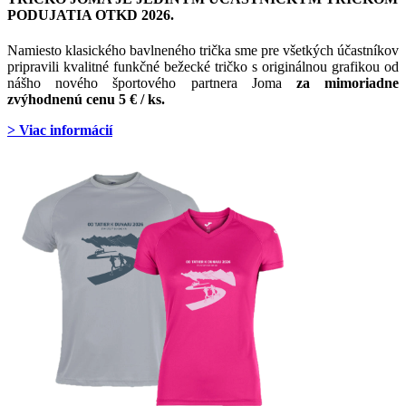
PODUJATIA OTKD 2026.
Namiesto klasického bavlneného trička sme pre všetkých účastníkov
pripravili kvalitné funkčné bežecké tričko s originálnou grafikou od
nášho nového športového partnera Joma
za mimoriadne
zvýhodnenú cenu 5 € / ks.
> Viac informácií