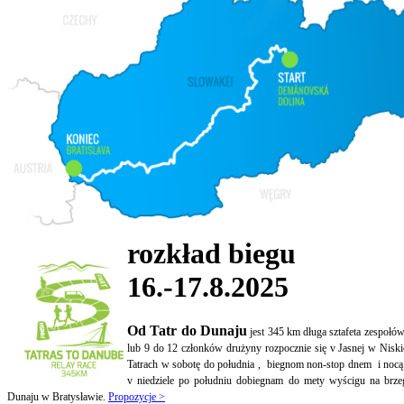
rozkład biegu
16.-17.8.2025
Od Tatr do Dunaju
jest 345 km długa sztafeta zespołó
lub 9 do 12 członków drużyny rozpocznie się v Jasnej w Niski
Tatrach w sobotę do południa , biegnom non-stop dnem i nocą
v niedziele po południu dobiegnam do mety wyścigu na brze
Dunaju w Bratysławie.
Propozycje >