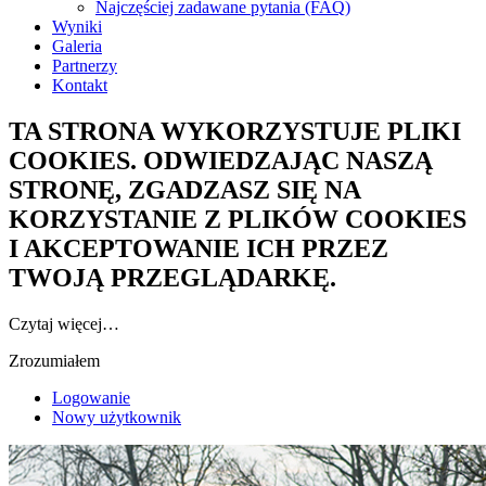
Najczęściej zadawane pytania (FAQ)
Wyniki
Galeria
Partnerzy
Kontakt
TA STRONA WYKORZYSTUJE PLIKI
COOKIES. ODWIEDZAJĄC NASZĄ
STRONĘ, ZGADZASZ SIĘ NA
KORZYSTANIE Z PLIKÓW COOKIES
I AKCEPTOWANIE ICH PRZEZ
TWOJĄ PRZEGLĄDARKĘ.
Czytaj więcej…
Zrozumiałem
Logowanie
Nowy użytkownik