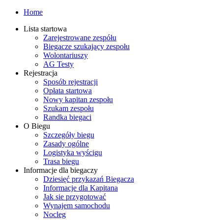
Home
Lista startowa
Zarejestrowane zespółu
Biegacze szukający zespołu
Wolontariuszy
AG Testy
Rejestracja
Sposób rejestracji
Opłata startowa
Nowy kapitan zespołu
Szukam zespołu
Randka biegaci
O Biegu
Szczegóły biegu
Zasady ogólne
Logistyka wyścigu
Trasa biegu
Informacje dla biegaczy
Dziesięć przykazań Biegacza
Informacje dla Kapitana
Jak sie przygotować
Wynajem samochodu
Nocleg