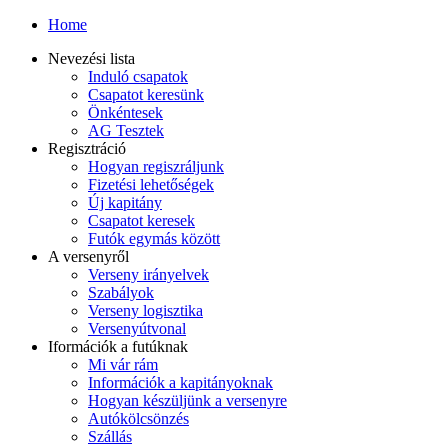
Home
Nevezési lista
Induló csapatok
Csapatot keresünk
Önkéntesek
AG Tesztek
Regisztráció
Hogyan regiszráljunk
Fizetési lehetőségek
Új kapitány
Csapatot keresek
Futók egymás között
A versenyről
Verseny irányelvek
Szabályok
Verseny logisztika
Versenyútvonal
Iformációk a futúknak
Mi vár rám
Információk a kapitányoknak
Hogyan készüljünk a versenyre
Autókölcsönzés
Szállás