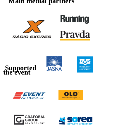
Main medial partners
Supported
the event