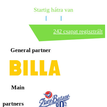
Startig hátra van
8 nap
7 óra
1 perc
242 csapat regisztrált
General partner
Main
partners