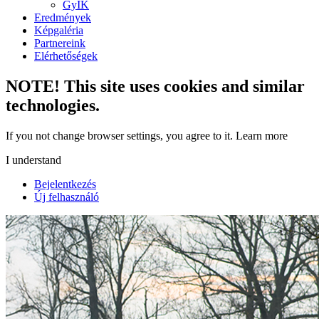
GyIK
Eredmények
Képgaléria
Partnereink
Elérhetőségek
NOTE! This site uses cookies and similar
technologies.
If you not change browser settings, you agree to it.
Learn more
I understand
Bejelentkezés
Új felhasználó