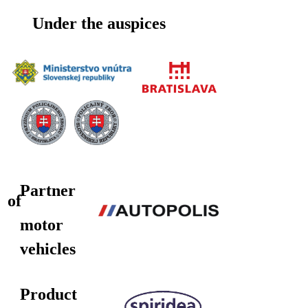
Under the auspices
Partner
of
motor
vehicles
Product