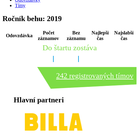
Tímy
Ročník behu: 2019
Počet
Bez
Najlepší
Najslabší
Odovzdávka
záznamov
záznamu
čas
čas
Do štartu zostáva
6 dní
9 hodín
9 minút
242 registrovaných tímov
Hlavní partneri