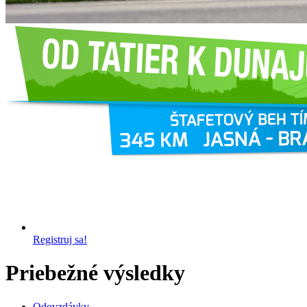
Registruj sa!
Priebežné výsledky
Odovzdávky