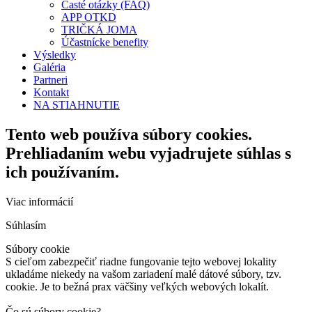
Časté otázky (FAQ)
APP OTKD
TRIČKÁ JOMA
Účastnícke benefity
Výsledky
Galéria
Partneri
Kontakt
NA STIAHNUTIE
Tento web používa súbory cookies.
Prehliadaním webu vyjadrujete súhlas s
ich používaním.
Viac informácií
Súhlasím
Súbory cookie
S cieľom zabezpečiť riadne fungovanie tejto webovej lokality
ukladáme niekedy na vašom zariadení malé dátové súbory, tzv.
cookie. Je to bežná prax väčšiny veľkých webových lokalít.
Čo sú súbory cookie?