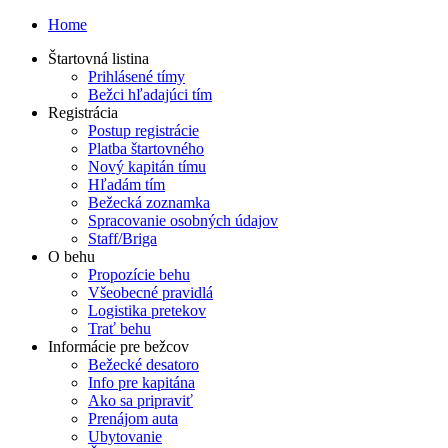
Home
Štartovná listina
Prihlásené tímy
Bežci hľadajúci tím
Registrácia
Postup registrácie
Platba štartovného
Nový kapitán tímu
Hľadám tím
Bežecká zoznamka
Spracovanie osobných údajov
Staff/Briga
O behu
Propozície behu
Všeobecné pravidlá
Logistika pretekov
Trať behu
Informácie pre bežcov
Bežecké desatoro
Info pre kapitána
Ako sa pripraviť
Prenájom auta
Ubytovanie