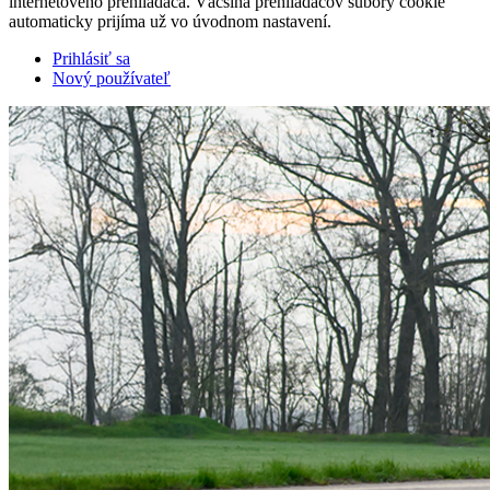
internetového prehliadača. Väčšina prehliadačov súbory cookie
automaticky prijíma už vo úvodnom nastavení.
Prihlásiť sa
Nový používateľ