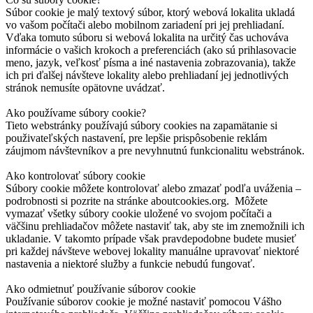
Súbor cookie je malý textový súbor, ktorý webová lokalita ukladá
vo vašom počítači alebo mobilnom zariadení pri jej prehliadaní.
Vďaka tomuto súboru si webová lokalita na určitý čas uchováva
informácie o vašich krokoch a preferenciách (ako sú prihlasovacie
meno, jazyk, veľkosť písma a iné nastavenia zobrazovania), takže
ich pri ďalšej návšteve lokality alebo prehliadaní jej jednotlivých
stránok nemusíte opätovne uvádzať.
Ako používame súbory cookie?
Tieto webstránky používajú súbory cookies na zapamätanie si
použivateľských nastavení, pre lepšie prispôsobenie reklám
záujmom návštevníkov a pre nevyhnutnú funkcionalitu webstránok.
Ako kontrolovať súbory cookie
Súbory cookie môžete kontrolovať alebo zmazať podľa uváženia –
podrobnosti si pozrite na stránke aboutcookies.org. Môžete
vymazať všetky súbory cookie uložené vo svojom počítači a
väčšinu prehliadačov môžete nastaviť tak, aby ste im znemožnili ich
ukladanie. V takomto prípade však pravdepodobne budete musieť
pri každej návšteve webovej lokality manuálne upravovať niektoré
nastavenia a niektoré služby a funkcie nebudú fungovať.
Ako odmietnuť používanie súborov cookie
Používanie súborov cookie je možné nastaviť pomocou Vášho